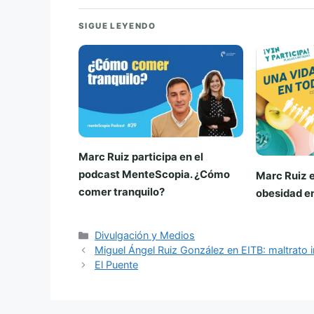
SIGUE LEYENDO
Marc Ruiz participa en el
podcast MenteScopia. ¿Cómo
Marc Ruiz e
comer tranquilo?
obesidad en
Categorías
Divulgación y Medios
Miguel Ángel Ruiz González en EITB: maltrato i
El Puente