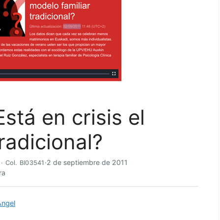
stá en crisis el
radicional?
·
2 de septiembre de 2011
 · Col. BI03541
ra
Ángel