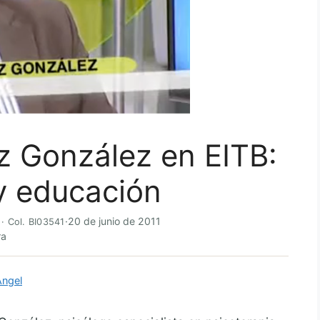
z González en EITB:
 y educación
·
20 de junio de 2011
 · Col. BI03541
ra
Ángel