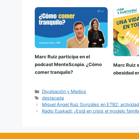
Marc Ruiz participa en el
podcast MenteScopia. ¿Cómo
Marc Ruiz e
comer tranquilo?
obesidad en
Categorías
Divulgación y Medios
Etiquetas
destacada
Miguel Ángel Ruiz González en ETB2: actividade
Radio Euskadi: ¿Está en crisis el modelo familia