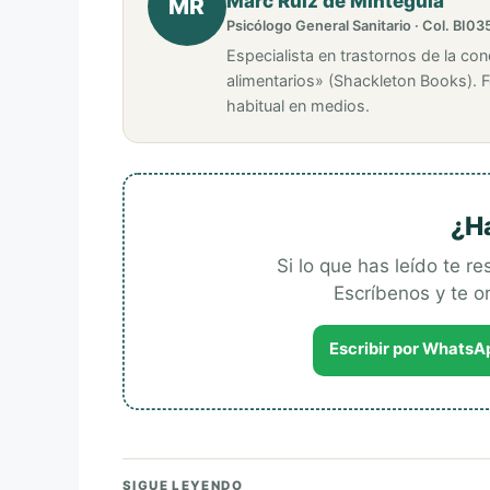
Marc Ruiz de Minteguía
MR
Psicólogo General Sanitario · Col. BI03
Especialista en trastornos de la con
alimentarios» (Shackleton Books). 
habitual en medios.
¿H
Si lo que has leído te r
Escríbenos y te 
Escribir por WhatsA
SIGUE LEYENDO