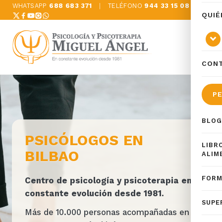
Saltar
WHATSAPP
688 683 371
|
TELÉFONO
944 33 15 08
QUIÉ
al
contenido
CON
PE
BLOG
PSICÓLOGOS EN
LIBR
BILBAO
ALIM
FORM
Centro de psicología y psicoterapia en
constante evolución desde 1981.
SUPE
Más de 10.000 personas acompañadas en