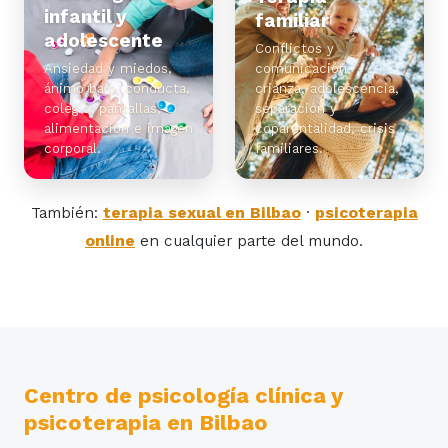
infantil y
familiar
adolescente
Conflictos y
Ansiedad y miedos,
comunicación,
ánimo bajo, conducta,
crianza, adolescencia,
colegio, pantallas,
separación y
alimentación e imagen
coparentalidad, crisis
corporal.
familiares.
También:
terapia sexual en Bilbao
·
psicoterapia
online
en cualquier parte del mundo.
Centro de psicología clínica y
psicoterapia en Bilbao