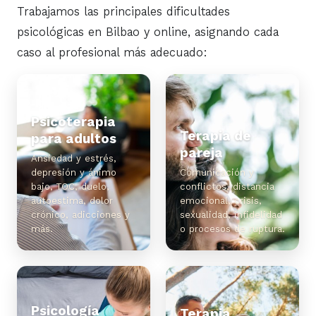
Trabajamos las principales dificultades
psicológicas en Bilbao y online, asignando cada
caso al profesional más adecuado:
Psicoterapia
Terapia de
para adultos
pareja
Ansiedad y estrés,
depresión y ánimo
Comunicación y
bajo, TOC, duelo,
conflictos, distancia
autoestima, dolor
emocional, crisis,
crónico, adicciones y
sexualidad, infidelidad
más.
o procesos de ruptura.
Psicología
Terapia