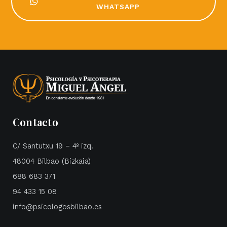
WHATSAPP
Contacto
C/ Santutxu 19 – 4º izq.
48004 Bilbao (Bizkaia)
688 683 371
94 433 15 08
info@psicologosbilbao.es