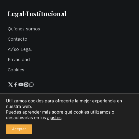
Legal/Institucional
Quienes somos
Contacto
Aviso Legal
Privacidad
Cookies
Utilizamos cookies para ofrecerte la mejor experiencia en
nuestra web.
Política de privacidad
Cookies
Mapa del sitio
Accesibilidad
Puedes aprender más sobre qué cookies utilizamos o
Aviso Legal
desactivarlas en los
ajustes
.
©
2026 Psicología y Psicoterapia Miguel Ángel · Posicionamiento
Aceptar
SEO por
RexDigital