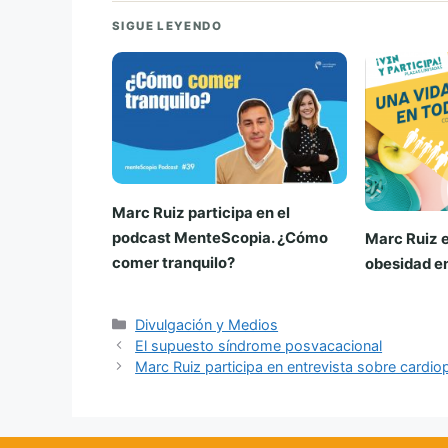
SIGUE LEYENDO
Marc Ruiz participa en el
podcast MenteScopia. ¿Cómo
Marc Ruiz e
comer tranquilo?
obesidad en
Categorías
Divulgación y Medios
El supuesto síndrome posvacacional
Marc Ruiz participa en entrevista sobre cardi