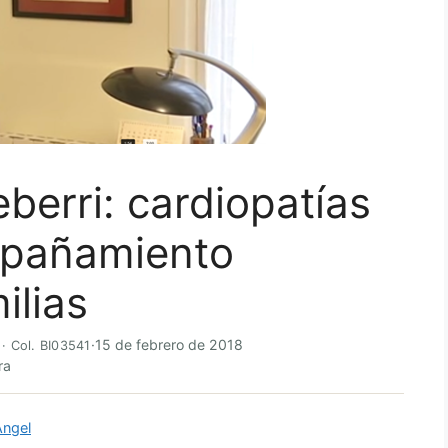
berri: cardiopatías
ompañamiento
ilias
·
15 de febrero de 2018
 · Col. BI03541
ra
Ángel