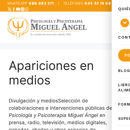
Saltar
WHATSAPP
688 683 371
|
TELÉFONO
944 33 15 08
QUIÉ
al
contenido
CON
PE
Apariciones en
BLOG
medios
LIBR
ALIM
Divulgación y mediosSelección de
FORM
colaboraciones e intervenciones públicas de
Psicología y Psicoterapia Miguel Ángel
en
SUPE
prensa, radio, televisión, medios digitales,
jornadas, charlas y otros espacios de